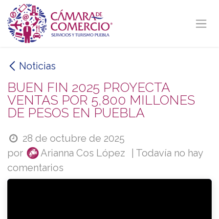
Ir al contenido
Noticias
BUEN FIN 2025 PROYECTA
VENTAS POR 5,800 MILLONES
DE PESOS EN PUEBLA
28 de octubre de 2025
por
Arianna Cos López
| Todavía no hay
comentarios