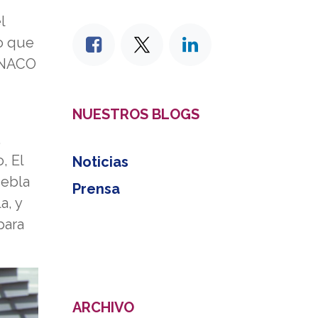
l
to que
CANACO
NUESTROS BLOGS
,
, El
Noticias
uebla
Prensa
a, y
para
ARCHIVO