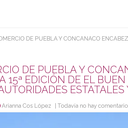
rvicios
Afíliate
Eventos y capacitaciones
Sobr
EBLA Y CONCANACO ENCABEZAN EL ARRANQUE DE LA 15ª EDICIÓN DE EL BUEN FIN, CON 
CIO DE PUEBLA Y CONC
 15ª EDICIÓN DE EL BUEN 
 AUTORIDADES ESTATALES 
Arianna Cos López
| Todavía no hay comentari