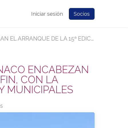
e Nosotros
Contacto
Iniciar sesión
Prensa
Socios
LA PARTICIPACIÓN DE AUTORIDADES ESTATALES Y MUNICIPALES
ANACO ENCABEZAN
FIN, CON LA
Y MUNICIPALES
os