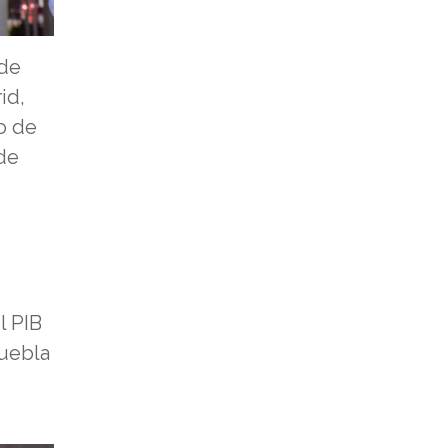
 de
id,
o de
de
e
l PIB
Puebla