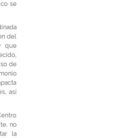
ico se
dinada
ón del
y que
ecido,
uso de
imonio
mpacta
s, así
Centro
te, no
tar la