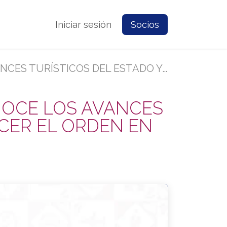
e Nosotros
Contacto
Iniciar sesión
Prensa
Socios
A A FORTALECER EL ORDEN EN EL CENTRO HISTÓRICO
NOCE LOS AVANCES
ECER EL ORDEN EN