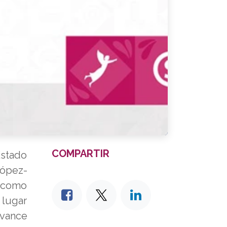
COMPARTIR
Estado
López-
o como
 lugar
avance