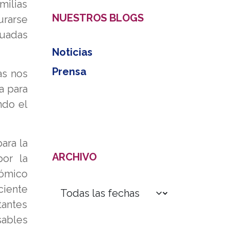
milias
NUESTROS BLOGS
urarse
cuadas
Noticias
Prensa
as nos
a para
ndo el
ara la
ARCHIVO
por la
nómico
ciente
tantes
sables