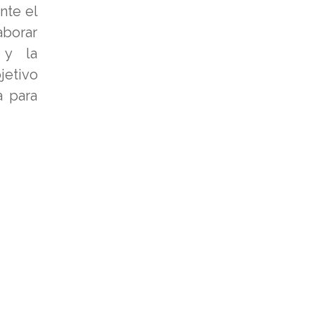
nte el
borar
 y la
jetivo
a para