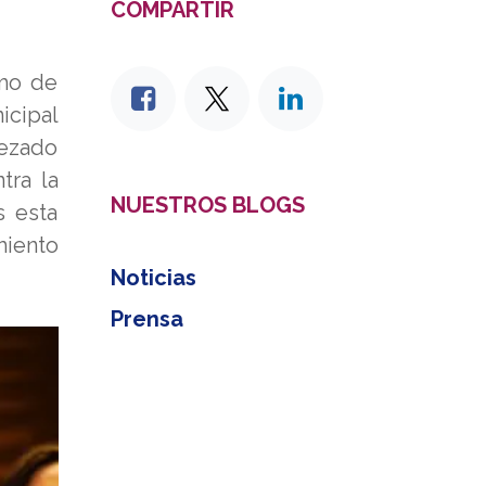
COMPARTIR
smo de
icipal
bezado
tra la
NUESTROS BLOGS
s esta
miento
Noticias
Prensa