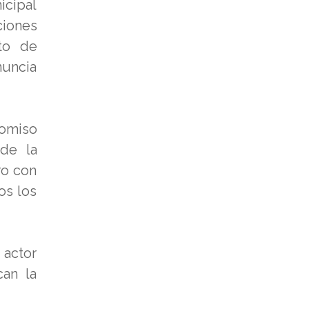
icipal
ciones
nto de
nuncia
romiso
 de la
ro con
os los
 actor
can la