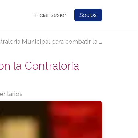
e Nosotros
Contacto
Iniciar sesión
Prensa
Socios
 Municipal para combatir la corrupción
n la Contraloría
entarios