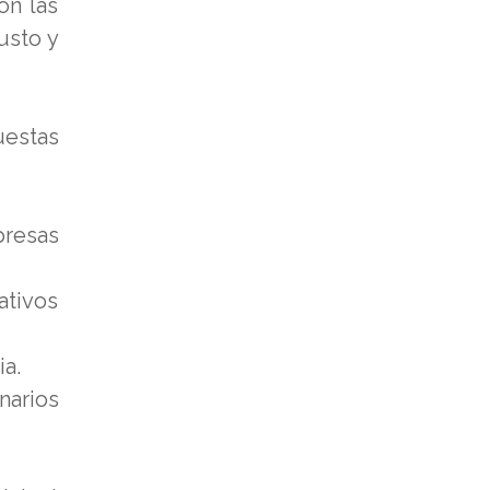
on las
usto y
uestas
presas
ativos
ia.
narios