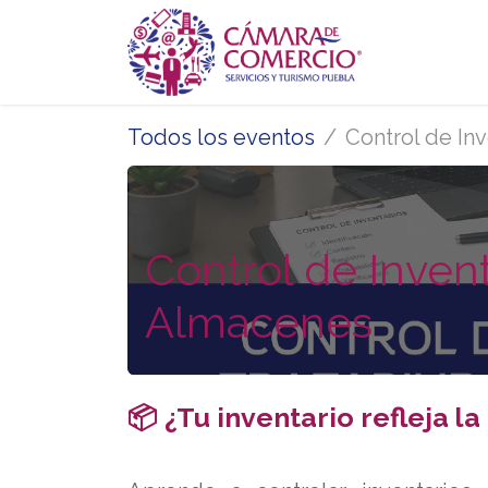
Ir al contenido
Inicio
Se
Todos los eventos
Control de In
Control de Invent
Almacenes
📦 ¿Tu inventario refleja l