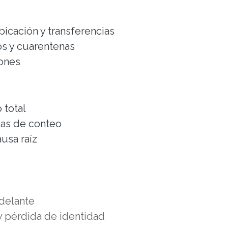
bicación y transferencias
os y cuarentenas
iones
o total
cias de conteo
ausa raíz
 adelante
y pérdida de identidad