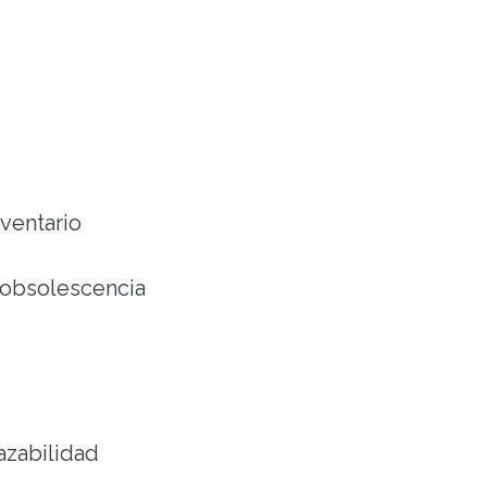
nventario
os
y obsolescencia
zabili
dad