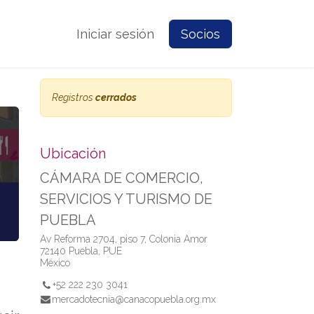
e Nosotros
Contacto
Iniciar sesión
Prensa
Socios
Registros
cerrados
Ubicación
CÁMARA DE COMERCIO,
SERVICIOS Y TURISMO DE
PUEBLA
Av Reforma 2704, piso 7, Colonia Amor
72140 Puebla, PUE
México
+52 222 230 3041
mercadotecnia@canacopuebla.org.mx