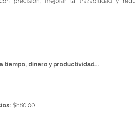
con precisión, mejorar la trazabilidad y redu
tiempo, dinero y productividad...
ios:
$880.00