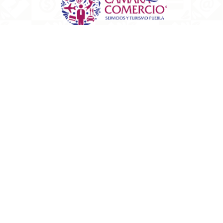
Edificio Empresarial de Puebla.
Av. Reforma 2704 Piso 7 Colonia Amor, Puebl
contacto@canacopuebla.o.mx
(222) 230 3041 al 43
Copyright © CANACO 2025