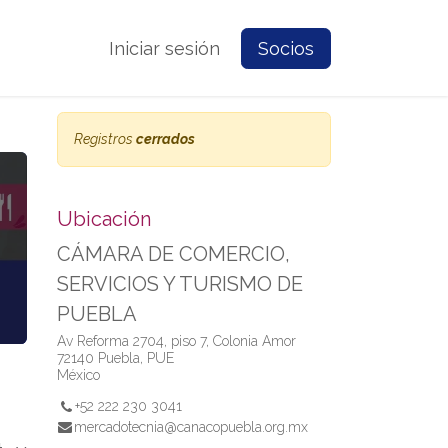
e Nosotros
Contacto
Iniciar sesión
Prensa
Socios
Registros
cerrados
Ubicación
CÁMARA DE COMERCIO,
SERVICIOS Y TURISMO DE
PUEBLA
Av Reforma 2704, piso 7, Colonia Amor
72140 Puebla, PUE
México
+52 222 230 3041
mercadotecnia@canacopuebla.org.mx