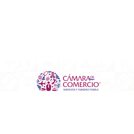
Edificio Empresarial de Puebla.
Av. Reforma 2704 Piso 7 Colonia Amor, Puebl