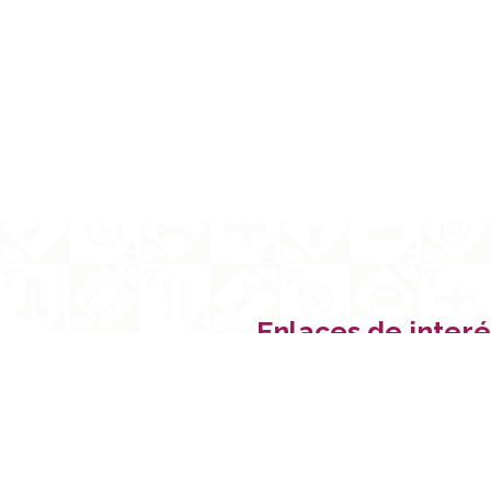
Enlaces de interé
Inicio
a, Pue.
Sobre nosotros