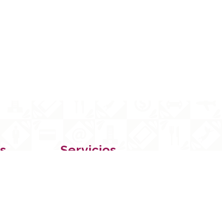
s
Servicios
Membresías
Registro SIEM