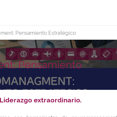
rvicios
Afíliate
Eventos y capacitaciones
Sobr
ent: Pensamiento Estratégico
t: Pensamiento
 Liderazgo extraordinario.