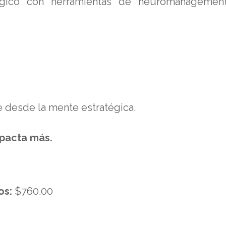
tégico con herramientas de neuromanagemen
e desde la mente estratégica.
mpacta más.
os:
$760.00