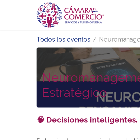
Ir al contenido
Inicio
Se
Todos los eventos
Neuromanagem
Neuromanagemen
Estratégico
🧠 Decisiones inteligentes.