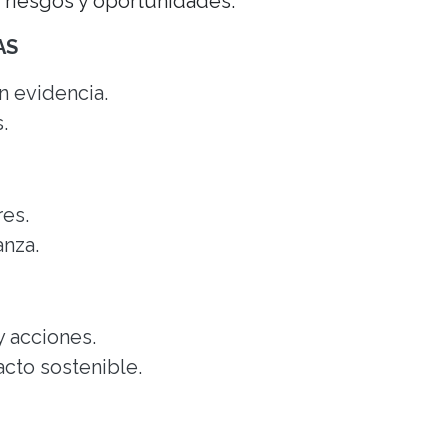
, riesgos y oportunidades.
VAS
n evidencia.
s.
eres.
anza.
y acciones.
cto sostenible.