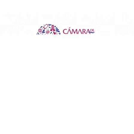
Edificio Empresarial de Puebla.
Av. Reforma 2704 Piso 7 Colonia Amor, Puebl
contacto@canacopuebla.o.mx
(222) 230 3041 al 43