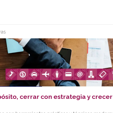
rvicios
Afíliate
Eventos y capacitaciones
Sobr
vas
sito, cerrar con estrategia y crecer