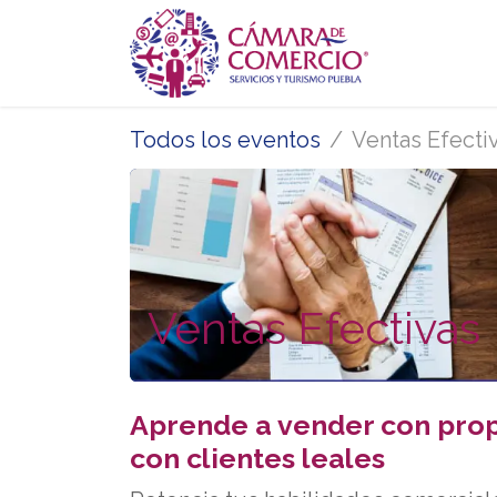
Ir al contenido
Inicio
Se
Todos los eventos
Ventas Efecti
Ventas Efectivas
Aprende a vender con propó
con clientes leales