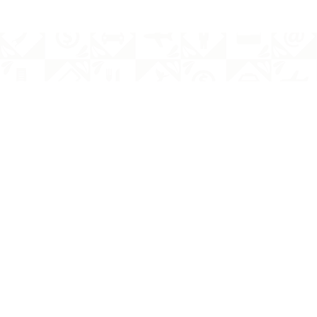
Enlaces de interé
Inicio
a, Pue.
Sobre nosotros
Prensa
Contacto