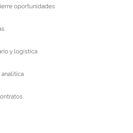
cierre oportunidades
as
io y logística
 analítica
contratos