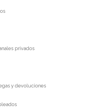
dos
canales privados
s
regas y devoluciones
pleados