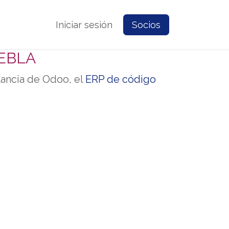
e Nosotros
Contacto
Iniciar sesión
Prensa
Socios
UEBLA
ncia de Odoo, el
ERP de código