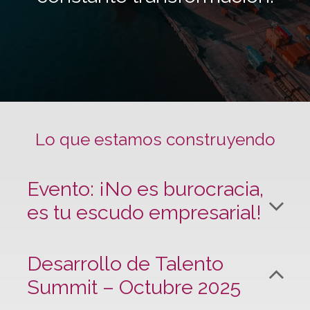
Lo que estamos construyendo
Evento: ¡No es burocracia,
es tu escudo empresarial!
Desarrollo de Talento
Summit – Octubre 2025